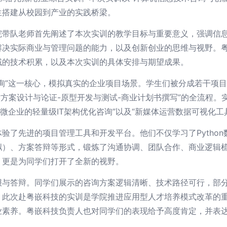
生搭建从校园到产业的实践桥梁。
院带队老师首先阐述了本次实训的教学目标与重要意义，强调信
解决实际商业与管理问题的能力，以及创新创业的思维与视野。
域的技术积累，以及本次实训的具体安排与期望成果。
询”这一核心，模拟真实的企业项目场景。学生们被分成若干项
术方案设计与论证-原型开发与测试-商业计划书撰写”的全流程。
微企业的轻量级IT架构优化咨询”以及“新媒体运营数据可视化
验了先进的项目管理工具和开发平台。他们不仅学习了Pytho
拟）、方案答辩等形式，锻炼了沟通协调、团队合作、商业逻辑
，更是为同学们打开了全新的视野。
报与答辩。同学们展示的咨询方案逻辑清晰、技术路径可行，部
此次赴粤嵌科技的实训是学院推进应用型人才培养模式改革的重
业素养。粤嵌科技负责人也对同学们的表现给予高度肯定，并表